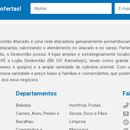
ofertas!
ontão Atacado é uma rede atacadista genuinamente pernambucana
 atacarejo, valorizando o atendimento no atacado e no varejo. Per
o, o Deskontão possui 4 lojas amplas e estrategicamente localiza
PE e Lojão Deskontão (BR 101 KarneKeijo), tendo como grande dif
peixes e queijos) e a ampla variedade de culinária oriental. Com
ciona variedade e preço baixo a famílias e comerciantes, que po
o dos seus negócios.
Departamentos
Fa
Bebidas
Hortifruti, Frutas
Carnes, Aves, Peixes e
Secas, Ovos e Pães
Bacalhau
Limpeza
Congelados e
Mercearia