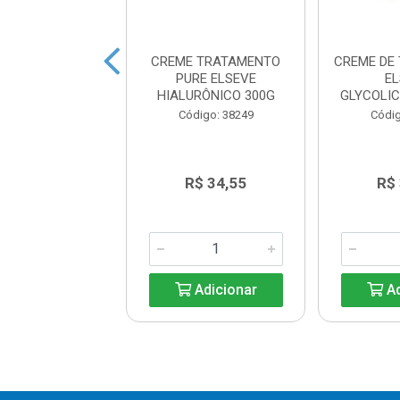
 TRATAMENTO
CREME TRATAMENTO
CREME DE
VE REPARAÇÃO
PURE ELSEVE
E
TAL 5 300G
HIALURÔNICO 300G
GLYCOLI
ódigo: 9523
Código: 38249
Códig
R$ 34,55
R$ 34,55
R$
Adicionar
Adicionar
Ad