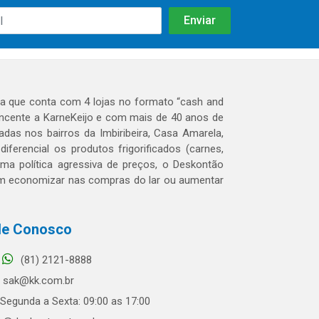
 que conta com 4 lojas no formato “cash and
tencente a KarneKeijo e com mais de 40 anos de
das nos bairros da Imbiribeira, Casa Amarela,
erencial os produtos frigorificados (carnes,
 uma política agressiva de preços, o Deskontão
dem economizar nas compras do lar ou aumentar
le Conosco
(81) 2121-8888
sak@kk.com.br
Segunda a Sexta: 09:00 as 17:00