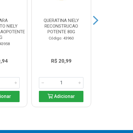
ARA
QUERATINA NIELY
CREME TRAT
O NIELY
RECONSTRUCAO
ELSEVE REPA
CAOPOTENTE
POTENTE 80G
TOTAL 5 3
G
Código: 43960
Código: 95
 43958
,94
R$ 20,99
R$ 34,5
ionar
Adicionar
Adicio