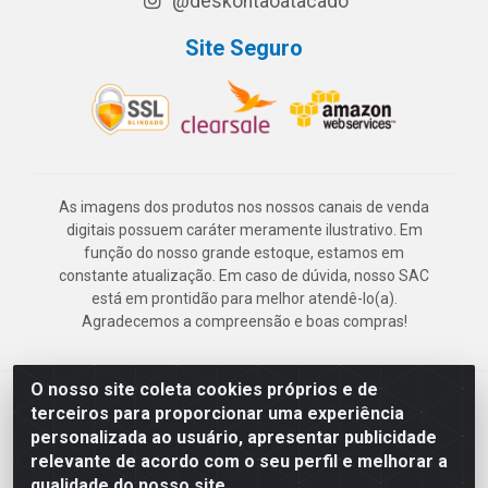
@deskontaoatacado
Site Seguro
As imagens dos produtos nos nossos canais de venda
digitais possuem caráter meramente ilustrativo. Em
função do nosso grande estoque, estamos em
constante atualização. Em caso de dúvida, nosso SAC
está em prontidão para melhor atendê-lo(a).
Agradecemos a compreensão e boas compras!
O nosso site coleta cookies próprios e de
Deskontão Atacado - Av. Marechal Mascarenhas de Morais, 2471 -
terceiros para proporcionar uma experiência
Imbiribeira - Recife/PE - CEP 51.150-001 - CNPJ 24.150.377/0003-
personalizada ao usuário, apresentar publicidade
57
relevante de acordo com o seu perfil e melhorar a
qualidade do nosso site.