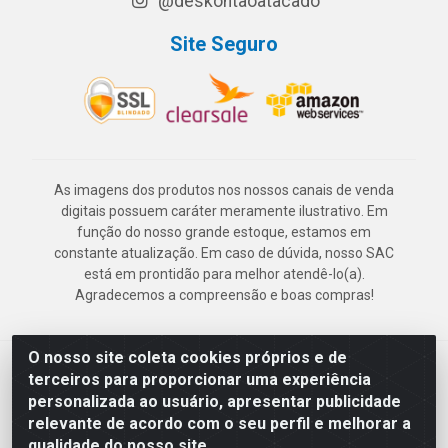
@deskontaoatacado
Site Seguro
As imagens dos produtos nos nossos canais de venda
digitais possuem caráter meramente ilustrativo. Em
função do nosso grande estoque, estamos em
constante atualização. Em caso de dúvida, nosso SAC
está em prontidão para melhor atendê-lo(a).
Agradecemos a compreensão e boas compras!
O nosso site coleta cookies próprios e de
Deskontão Atacado - Av. Marechal Mascarenhas de Morais, 2471 -
terceiros para proporcionar uma experiência
Imbiribeira - Recife/PE - CEP 51.150-001 - CNPJ 24.150.377/0003-
personalizada ao usuário, apresentar publicidade
57
relevante de acordo com o seu perfil e melhorar a
qualidade do nosso site.