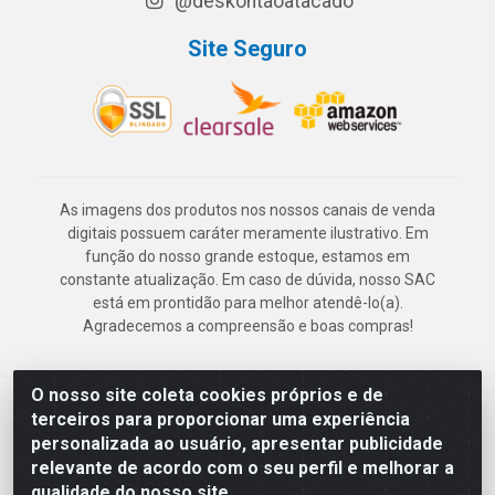
@deskontaoatacado
Site Seguro
As imagens dos produtos nos nossos canais de venda
digitais possuem caráter meramente ilustrativo. Em
função do nosso grande estoque, estamos em
constante atualização. Em caso de dúvida, nosso SAC
está em prontidão para melhor atendê-lo(a).
Agradecemos a compreensão e boas compras!
O nosso site coleta cookies próprios e de
Deskontão Atacado - Av. Marechal Mascarenhas de Morais, 2471 -
terceiros para proporcionar uma experiência
Imbiribeira - Recife/PE - CEP 51.150-001 - CNPJ 24.150.377/0003-
personalizada ao usuário, apresentar publicidade
57
relevante de acordo com o seu perfil e melhorar a
qualidade do nosso site.