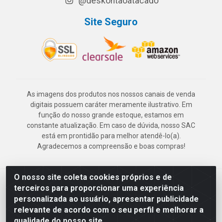
@deskontaoatacado
Site Seguro
As imagens dos produtos nos nossos canais de venda
digitais possuem caráter meramente ilustrativo. Em
função do nosso grande estoque, estamos em
constante atualização. Em caso de dúvida, nosso SAC
está em prontidão para melhor atendê-lo(a).
Agradecemos a compreensão e boas compras!
O nosso site coleta cookies próprios e de
Deskontão Atacado - Av. Marechal Mascarenhas de Morais, 2471 -
terceiros para proporcionar uma experiência
Imbiribeira - Recife/PE - CEP 51.150-001 - CNPJ 24.150.377/0003-
personalizada ao usuário, apresentar publicidade
57
relevante de acordo com o seu perfil e melhorar a
qualidade do nosso site.