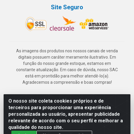
Site Seguro
As imagens dos produtos nos nossos canais de venda
digitais possuem caráter meramente ilustrativo. Em
função do nosso grande estoque, estamos em
constante atualização. Em caso de dúvida, nosso SAC
está em prontidão para melhor atendê-lo(a).
Agradecemos a compreensão e boas compras!
O nosso site coleta cookies próprios e de
Deskontão Atacado - Av. Marechal Mascarenhas de Morais, 2471 -
terceiros para proporcionar uma experiência
Imbiribeira - Recife/PE - CEP 51.150-001 - CNPJ 24.150.377/0003-
personalizada ao usuário, apresentar publicidade
57
relevante de acordo com o seu perfil e melhorar a
qualidade do nosso site.