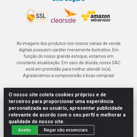
As imagens dos produtos nos nossos canais de venda
digitais possuem caráter meramente ilustrativo. Em
função do nosso grande estoque, estamos em
constante atualização. Em caso de dúvida, nosso SAC
está em prontidão para melhor atendê-lo(a).
Agradecemos a compreensão e boas compras!
O nosso site coleta cookies próprios e de
Deskontão Atacado - Av. Marechal Mascarenhas de Morais, 2471 -
terceiros para proporcionar uma experiência
Imbiribeira - Recife/PE - CEP 51.150-001 - CNPJ 24.150.377/0003-
personalizada ao usuário, apresentar publicidade
57
relevante de acordo com o seu perfil e melhorar a
qualidade do nosso site.
Aceito
Negar não essenciais