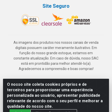
Site Seguro
As imagens dos produtos nos nossos canais de venda
digitais possuem caráter meramente ilustrativo. Em
função do nosso grande estoque, estamos em
constante atualização. Em caso de dúvida, nosso SAC
está em prontidão para melhor atendê-lo(a).
Agradecemos a compreensão e boas compras!
O nosso site coleta cookies próprios e de
Deskontão Atacado - Av. Marechal Mascarenhas de Morais, 2471 -
terceiros para proporcionar uma experiência
Imbiribeira - Recife/PE - CEP 51.150-001 - CNPJ 24.150.377/0003-
personalizada ao usuário, apresentar publicidade
57
relevante de acordo com o seu perfil e melhorar a
qualidade do nosso site.