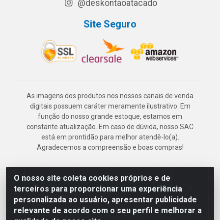
@deskontaoatacado
Site Seguro
As imagens dos produtos nos nossos canais de venda
digitais possuem caráter meramente ilustrativo. Em
função do nosso grande estoque, estamos em
constante atualização. Em caso de dúvida, nosso SAC
está em prontidão para melhor atendê-lo(a).
Agradecemos a compreensão e boas compras!
O nosso site coleta cookies próprios e de
Deskontão Atacado - Av. Marechal Mascarenhas de Morais, 2471 -
terceiros para proporcionar uma experiência
Imbiribeira - Recife/PE - CEP 51.150-001 - CNPJ 24.150.377/0003-
personalizada ao usuário, apresentar publicidade
57
relevante de acordo com o seu perfil e melhorar a