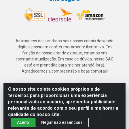
As imagens dos produtos nos nossos canais de venda
digitais possuem caráter meramente ilustrativo. Em
função do nosso grande estoque, estamos em
constante atualização. Em caso de dúvida, nosso SAC
está em prontidão para melhor atendê-lo(a).
Agradecemos a compreensão e boas compras!
O nosso site coleta cookies próprios e de
Deskontão Atacado - Av. Marechal Mascarenhas de Morais, 2471 -
terceiros para proporcionar uma experiência
Imbiribeira - Recife/PE - CEP 51.150-001 - CNPJ 24.150.377/0003-
personalizada ao usuário, apresentar publicidade
57
relevante de acordo com o seu perfil e melhorar a
qualidade do nosso site.
Aceito
Negar não essenciais