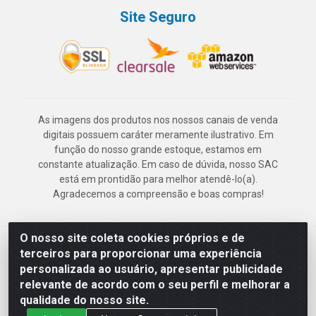
Site Seguro
As imagens dos produtos nos nossos canais de venda
digitais possuem caráter meramente ilustrativo. Em
função do nosso grande estoque, estamos em
constante atualização. Em caso de dúvida, nosso SAC
está em prontidão para melhor atendê-lo(a).
Agradecemos a compreensão e boas compras!
O nosso site coleta cookies próprios e de
Deskontão Atacado - Av. Marechal Mascarenhas de Morais, 2471 -
terceiros para proporcionar uma experiência
Imbiribeira - Recife/PE - CEP 51.150-001 - CNPJ 24.150.377/0003-
personalizada ao usuário, apresentar publicidade
57
relevante de acordo com o seu perfil e melhorar a
qualidade do nosso site.