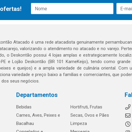
ofertas!
ontão Atacado é uma rede atacadista genuinamente pernambucana
 atacarejo, valorizando o atendimento no atacado e no varejo. Per
o, o Deskontão possui 4 lojas amplas e estrategicamente localiza
PE e Lojão Deskontão (BR 101 KarneKeijo), tendo como grande dif
peixes e queijos) e a ampla variedade de culinária oriental. Com
ciona variedade e preço baixo a famílias e comerciantes, que po
o dos seus negócios.
Departamentos
Fa
Bebidas
Hortifruti, Frutas
Carnes, Aves, Peixes e
Secas, Ovos e Pães
Bacalhau
Limpeza
Congelados e
Mercearia