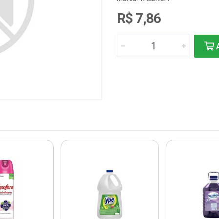
R$ 7,86
A