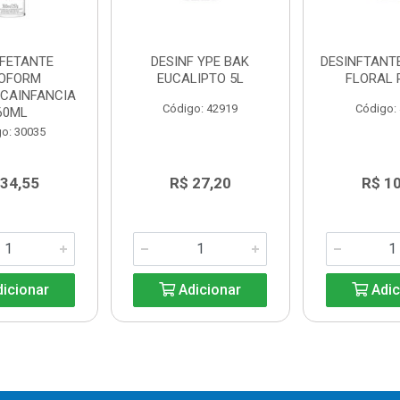
NFETANTE
DESINF YPE BAK
DESINFTANT
SOFORM
EUCALIPTO 5L
FLORAL P
CAINFANCIA
Código: 42919
Código:
60ML
o: 30035
 34,55
R$ 27,20
R$ 1
icionar
Adicionar
Adic