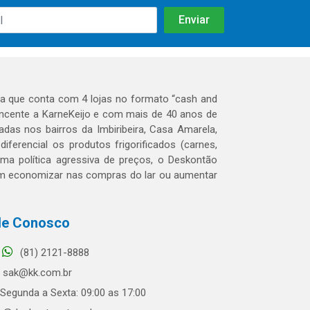
 que conta com 4 lojas no formato “cash and
tencente a KarneKeijo e com mais de 40 anos de
das nos bairros da Imbiribeira, Casa Amarela,
erencial os produtos frigorificados (carnes,
 uma política agressiva de preços, o Deskontão
dem economizar nas compras do lar ou aumentar
le Conosco
(81) 2121-8888
sak@kk.com.br
Segunda a Sexta: 09:00 as 17:00