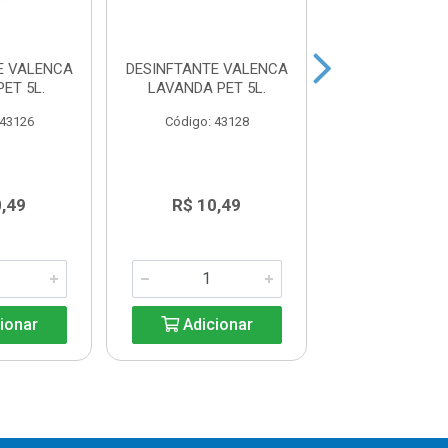
E VALENCA
DESINFTANTE VALENCA
DESINFETA
ET 5L.
LAVANDA PET 5L.
VALENÇA TAL
 43126
Código: 43128
Código: 44
0,49
R$ 10,49
R$ 10,4
ionar
Adicionar
Adicio