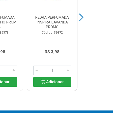
RFUMADA
PEDRA PERFUMADA
PASTILHA AD
NHO PROM
INSPIRA LAVANDA
PATO FRESH 3U
%
PROMO
ESPECIA
 39373
Código: 39372
Código: 38
,98
R$ 3,98
R$ 9,4
ionar
Adicionar
Adicio