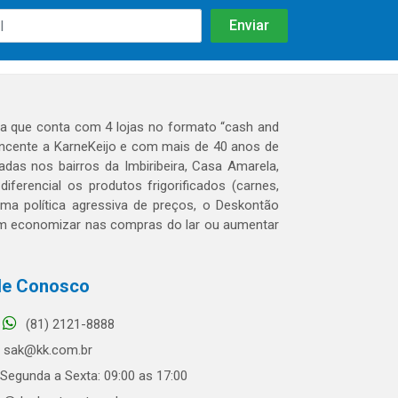
 que conta com 4 lojas no formato “cash and
tencente a KarneKeijo e com mais de 40 anos de
das nos bairros da Imbiribeira, Casa Amarela,
erencial os produtos frigorificados (carnes,
 uma política agressiva de preços, o Deskontão
dem economizar nas compras do lar ou aumentar
le Conosco
(81) 2121-8888
sak@kk.com.br
Segunda a Sexta: 09:00 as 17:00