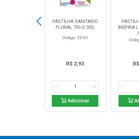
LHA SANITARIA
PASTILHA SANITARIO
PASTIL
 LAVANDA 25%
FLORAL TRI-D 30G
INSPIRA 
ESCONTO
Código: 23131
digo: 18025
Códig
R$ 4,19
R$ 2,93
R$
Adicionar
Adicionar
Ad