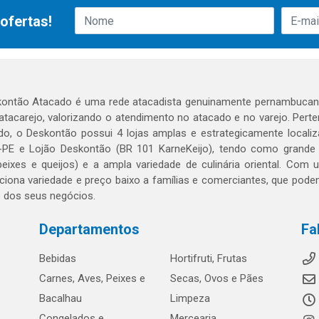
ofertas!
ontão Atacado é uma rede atacadista genuinamente pernambucana
 atacarejo, valorizando o atendimento no atacado e no varejo. Per
o, o Deskontão possui 4 lojas amplas e estrategicamente localiza
PE e Lojão Deskontão (BR 101 KarneKeijo), tendo como grande dif
peixes e queijos) e a ampla variedade de culinária oriental. Com
ciona variedade e preço baixo a famílias e comerciantes, que po
o dos seus negócios.
Departamentos
Fa
Bebidas
Hortifruti, Frutas
Carnes, Aves, Peixes e
Secas, Ovos e Pães
Bacalhau
Limpeza
Congelados e
Mercearia