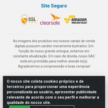
Site Seguro
As imagens dos produtos nos nossos canais de venda
digitais possuem caráter meramente ilustrativo. Em
função do nosso grande estoque, estamos em
constante atualização. Em caso de dúvida, nosso SAC
está em prontidão para melhor atendê-lo(a).
Agradecemos a compreensão e boas compras!
O nosso site coleta cookies próprios e de
Deskontão Atacado - Av. Marechal Mascarenhas de Morais, 2471 -
terceiros para proporcionar uma experiência
Imbiribeira - Recife/PE - CEP 51.150-001 - CNPJ 24.150.377/0003-
personalizada ao usuário, apresentar publicidade
57
relevante de acordo com o seu perfil e melhorar a
qualidade do nosso site.