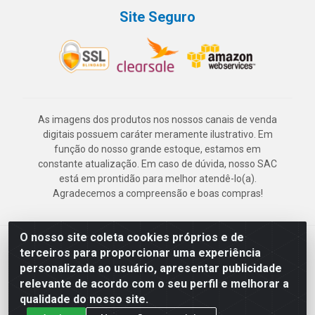
Site Seguro
As imagens dos produtos nos nossos canais de venda
digitais possuem caráter meramente ilustrativo. Em
função do nosso grande estoque, estamos em
constante atualização. Em caso de dúvida, nosso SAC
está em prontidão para melhor atendê-lo(a).
Agradecemos a compreensão e boas compras!
O nosso site coleta cookies próprios e de
Deskontão Atacado - Av. Marechal Mascarenhas de Morais, 2471 -
terceiros para proporcionar uma experiência
Imbiribeira - Recife/PE - CEP 51.150-001 - CNPJ 24.150.377/0003-
personalizada ao usuário, apresentar publicidade
57
relevante de acordo com o seu perfil e melhorar a
qualidade do nosso site.