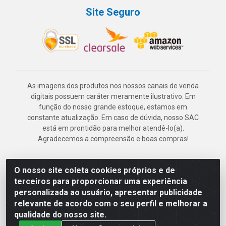
Site Seguro
As imagens dos produtos nos nossos canais de venda
digitais possuem caráter meramente ilustrativo. Em
função do nosso grande estoque, estamos em
constante atualização. Em caso de dúvida, nosso SAC
está em prontidão para melhor atendê-lo(a).
Agradecemos a compreensão e boas compras!
O nosso site coleta cookies próprios e de
Deskontão Atacado - Av. Marechal Mascarenhas de Morais, 2471 -
terceiros para proporcionar uma experiência
Imbiribeira - Recife/PE - CEP 51.150-001 - CNPJ 24.150.377/0003-
personalizada ao usuário, apresentar publicidade
57
relevante de acordo com o seu perfil e melhorar a
qualidade do nosso site.