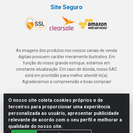
Site Seguro
As imagens dos produtos nos nossos canais de venda
digitais possuem caráter meramente ilustrativo. Em
função do nosso grande estoque, estamos em
constante atualização. Em caso de dúvida, nosso SAC
está em prontidão para melhor atendê-lo(a).
Agradecemos a compreensão e boas compras!
O nosso site coleta cookies próprios e de
Deskontão Atacado - Av. Marechal Mascarenhas de Morais, 2471 -
terceiros para proporcionar uma experiência
Imbiribeira - Recife/PE - CEP 51.150-001 - CNPJ 24.150.377/0003-
personalizada ao usuário, apresentar publicidade
57
relevante de acordo com o seu perfil e melhorar a
qualidade do nosso site.