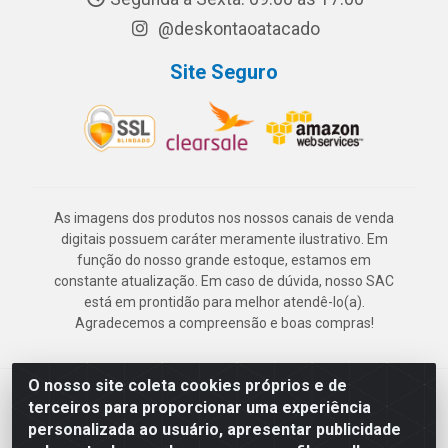
@deskontaoatacado
Site Seguro
As imagens dos produtos nos nossos canais de venda
digitais possuem caráter meramente ilustrativo. Em
função do nosso grande estoque, estamos em
constante atualização. Em caso de dúvida, nosso SAC
está em prontidão para melhor atendê-lo(a).
Agradecemos a compreensão e boas compras!
O nosso site coleta cookies próprios e de
Deskontão Atacado - Av. Marechal Mascarenhas de Morais, 2471 -
terceiros para proporcionar uma experiência
Imbiribeira - Recife/PE - CEP 51.150-001 - CNPJ 24.150.377/0003-
personalizada ao usuário, apresentar publicidade
57