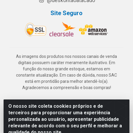
@deskontaoatacado
Site Seguro
As imagens dos produtos nos nossos canais de venda
digitais possuem caráter meramente ilustrativo. Em
função do nosso grande estoque, estamos em
constante atualização. Em caso de dúvida, nosso SAC
está em prontidão para melhor atendê-lo(a).
Agradecemos a compreensão e boas compras!
O nosso site coleta cookies próprios e de
Deskontão Atacado - Av. Marechal Mascarenhas de Morais, 2471 -
terceiros para proporcionar uma experiência
Imbiribeira - Recife/PE - CEP 51.150-001 - CNPJ 24.150.377/0003-
personalizada ao usuário, apresentar publicidade
57
relevante de acordo com o seu perfil e melhorar a
qualidade do nosso site.