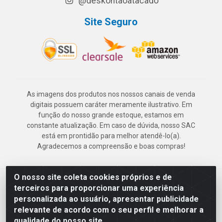
@deskontaoatacado
Site Seguro
As imagens dos produtos nos nossos canais de venda
digitais possuem caráter meramente ilustrativo. Em
função do nosso grande estoque, estamos em
constante atualização. Em caso de dúvida, nosso SAC
está em prontidão para melhor atendê-lo(a).
Agradecemos a compreensão e boas compras!
O nosso site coleta cookies próprios e de
Deskontão Atacado - Av. Marechal Mascarenhas de Morais, 2471 -
terceiros para proporcionar uma experiência
Imbiribeira - Recife/PE - CEP 51.150-001 - CNPJ 24.150.377/0003-
personalizada ao usuário, apresentar publicidade
57
relevante de acordo com o seu perfil e melhorar a
qualidade do nosso site.