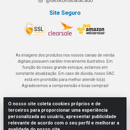
@deskontaoatacado
Site Seguro
As imagens dos produtos nos nossos canais de venda
digitais possuem caráter meramente ilustrativo. Em
função do nosso grande estoque, estamos em
constante atualização. Em caso de dúvida, nosso SAC
está em prontidão para melhor atendê-lo(a).
Agradecemos a compreensão e boas compras!
O nosso site coleta cookies próprios e de
Deskontão Atacado - Av. Marechal Mascarenhas de Morais, 2471 -
terceiros para proporcionar uma experiência
Imbiribeira - Recife/PE - CEP 51.150-001 - CNPJ 24.150.377/0003-
personalizada ao usuário, apresentar publicidade
57
relevante de acordo com o seu perfil e melhorar a
qualidade do nosso site.