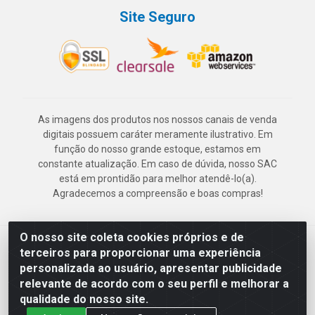
Site Seguro
As imagens dos produtos nos nossos canais de venda
digitais possuem caráter meramente ilustrativo. Em
função do nosso grande estoque, estamos em
constante atualização. Em caso de dúvida, nosso SAC
está em prontidão para melhor atendê-lo(a).
Agradecemos a compreensão e boas compras!
O nosso site coleta cookies próprios e de
Deskontão Atacado - Av. Marechal Mascarenhas de Morais, 2471 -
terceiros para proporcionar uma experiência
Imbiribeira - Recife/PE - CEP 51.150-001 - CNPJ 24.150.377/0003-
personalizada ao usuário, apresentar publicidade
57
relevante de acordo com o seu perfil e melhorar a
qualidade do nosso site.