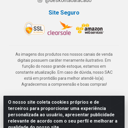
@deskontaoatacado
Site Seguro
As imagens dos produtos nos nossos canais de venda
digitais possuem caráter meramente ilustrativo. Em
função do nosso grande estoque, estamos em
constante atualização. Em caso de dúvida, nosso SAC
está em prontidão para melhor atendê-lo(a).
Agradecemos a compreensão e boas compras!
O nosso site coleta cookies próprios e de
Deskontão Atacado - Av. Marechal Mascarenhas de Morais, 2471 -
terceiros para proporcionar uma experiência
Imbiribeira - Recife/PE - CEP 51.150-001 - CNPJ 24.150.377/0003-
personalizada ao usuário, apresentar publicidade
57
relevante de acordo com o seu perfil e melhorar a
qualidade do nosso site.