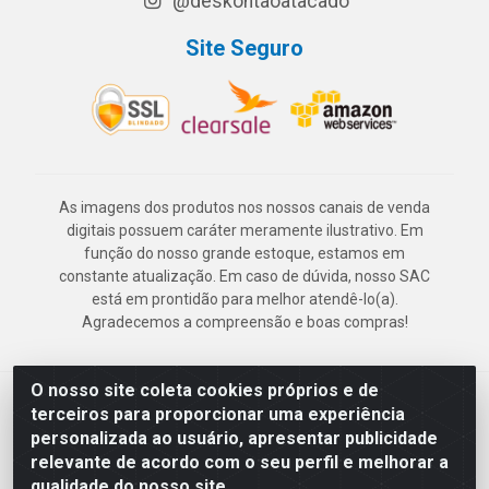
@deskontaoatacado
Site Seguro
As imagens dos produtos nos nossos canais de venda
digitais possuem caráter meramente ilustrativo. Em
função do nosso grande estoque, estamos em
constante atualização. Em caso de dúvida, nosso SAC
está em prontidão para melhor atendê-lo(a).
Agradecemos a compreensão e boas compras!
O nosso site coleta cookies próprios e de
Deskontão Atacado - Av. Marechal Mascarenhas de Morais, 2471 -
terceiros para proporcionar uma experiência
Imbiribeira - Recife/PE - CEP 51.150-001 - CNPJ 24.150.377/0003-
personalizada ao usuário, apresentar publicidade
57
relevante de acordo com o seu perfil e melhorar a
qualidade do nosso site.