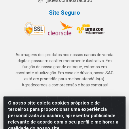
@deskontaoatacado
Site Seguro
As imagens dos produtos nos nossos canais de venda
digitais possuem caráter meramente ilustrativo. Em
função do nosso grande estoque, estamos em
constante atualização. Em caso de dúvida, nosso SAC
está em prontidão para melhor atendê-lo(a).
Agradecemos a compreensão e boas compras!
O nosso site coleta cookies próprios e de
Deskontão Atacado - Av. Marechal Mascarenhas de Morais, 2471 -
terceiros para proporcionar uma experiência
Imbiribeira - Recife/PE - CEP 51.150-001 - CNPJ 24.150.377/0003-
personalizada ao usuário, apresentar publicidade
57
relevante de acordo com o seu perfil e melhorar a
qualidade do nosso site.