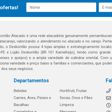
ofertas!
ontão Atacado é uma rede atacadista genuinamente pernambucana
 atacarejo, valorizando o atendimento no atacado e no varejo. Per
o, o Deskontão possui 4 lojas amplas e estrategicamente localiza
PE e Lojão Deskontão (BR 101 KarneKeijo), tendo como grande dif
peixes e queijos) e a ampla variedade de culinária oriental. Com
ciona variedade e preço baixo a famílias e comerciantes, que po
o dos seus negócios.
Departamentos
Fa
Bebidas
Hortifruti, Frutas
Carnes, Aves, Peixes e
Secas, Ovos e Pães
Bacalhau
Limpeza
Congelados e
Mercearia