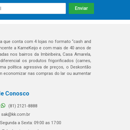
 que conta com 4 lojas no formato “cash and
tencente a KarneKeijo e com mais de 40 anos de
das nos bairros da Imbiribeira, Casa Amarela,
erencial os produtos frigorificados (carnes,
 uma política agressiva de preços, o Deskontão
dem economizar nas compras do lar ou aumentar
le Conosco
(81) 2121-8888
sak@kk.com.br
Segunda a Sexta: 09:00 as 17:00