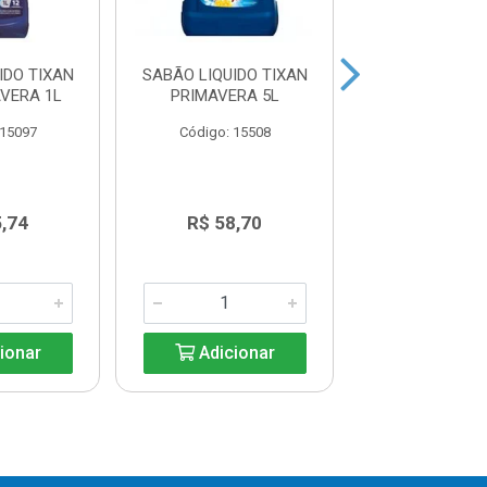
IDO TIXAN
SABÃO LIQUIDO TIXAN
SABÃO LIQ
VERA 1L
PRIMAVERA 5L
BRILHANTE
 15097
Código: 15508
Código: 15
5,74
R$ 58,70
R$ 39,8
ionar
Adicionar
Adicio