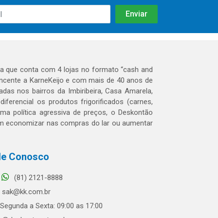
 que conta com 4 lojas no formato “cash and
tencente a KarneKeijo e com mais de 40 anos de
das nos bairros da Imbiribeira, Casa Amarela,
erencial os produtos frigorificados (carnes,
 uma política agressiva de preços, o Deskontão
dem economizar nas compras do lar ou aumentar
le Conosco
(81) 2121-8888
sak@kk.com.br
Segunda a Sexta: 09:00 as 17:00