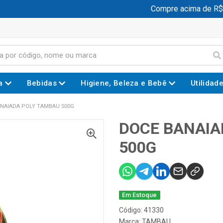
Compre acima de R$ 19
a
Bebidas
Higiene, Beleza e Bebê
Utilidad
NAIADA POLY TAMBAU 500G
DOCE BANAIA
500G
Em Estoque
Código: 41330
Marca:
TAMBAU