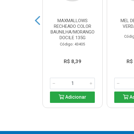
ARO PET 350G
MAXMALLOWS
MEL D
RECHEADO COLOR
VERD
BAUNILHA/MORANGO
digo: 17727
Códig
DOCILE 135G
Código: 43405
R$ 31,40
R$ 8,39
R$
Adicionar
Adicionar
Ad