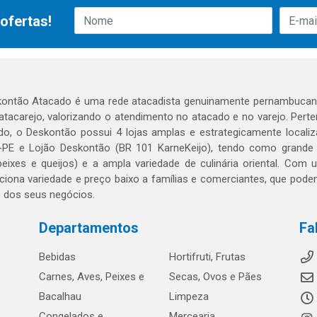
ofertas!
ontão Atacado é uma rede atacadista genuinamente pernambucana
 atacarejo, valorizando o atendimento no atacado e no varejo. Per
o, o Deskontão possui 4 lojas amplas e estrategicamente localiza
PE e Lojão Deskontão (BR 101 KarneKeijo), tendo como grande dif
peixes e queijos) e a ampla variedade de culinária oriental. Com
ciona variedade e preço baixo a famílias e comerciantes, que po
o dos seus negócios.
Departamentos
Fa
Bebidas
Hortifruti, Frutas
Carnes, Aves, Peixes e
Secas, Ovos e Pães
Bacalhau
Limpeza
Congelados e
Mercearia