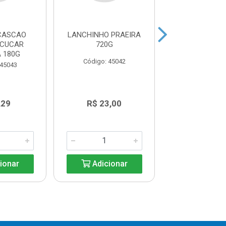
 CASCAO
LANCHINHO PRAEIRA
BANANINHA
ACUCAR
720G
ACUCAR PRAEI
 180G
Código: 45042
Código: 45
 45043
,29
R$ 23,00
R$ 9,4
ionar
Adicionar
Adicio