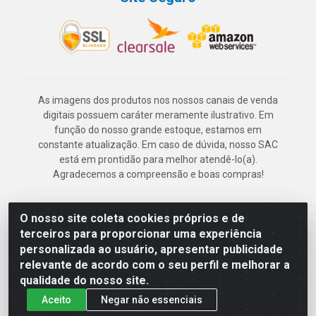
As imagens dos produtos nos nossos canais de venda
digitais possuem caráter meramente ilustrativo. Em
função do nosso grande estoque, estamos em
constante atualização. Em caso de dúvida, nosso SAC
está em prontidão para melhor atendê-lo(a).
Agradecemos a compreensão e boas compras!
O nosso site coleta cookies próprios e de
Deskontão Atacado - Av. Marechal Mascarenhas de Morais, 2471 -
terceiros para proporcionar uma experiência
Imbiribeira - Recife/PE - CEP 51.150-001 - CNPJ 24.150.377/0003-
personalizada ao usuário, apresentar publicidade
57
relevante de acordo com o seu perfil e melhorar a
qualidade do nosso site.
Aceito
Negar não essenciais