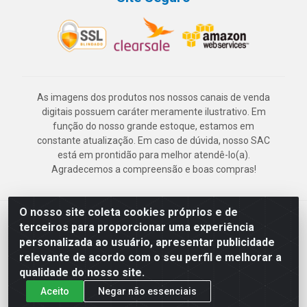
As imagens dos produtos nos nossos canais de venda
digitais possuem caráter meramente ilustrativo. Em
função do nosso grande estoque, estamos em
constante atualização. Em caso de dúvida, nosso SAC
está em prontidão para melhor atendê-lo(a).
Agradecemos a compreensão e boas compras!
O nosso site coleta cookies próprios e de
Deskontão Atacado - Av. Marechal Mascarenhas de Morais, 2471 -
terceiros para proporcionar uma experiência
Imbiribeira - Recife/PE - CEP 51.150-001 - CNPJ 24.150.377/0003-
personalizada ao usuário, apresentar publicidade
57
relevante de acordo com o seu perfil e melhorar a
qualidade do nosso site.
Aceito
Negar não essenciais