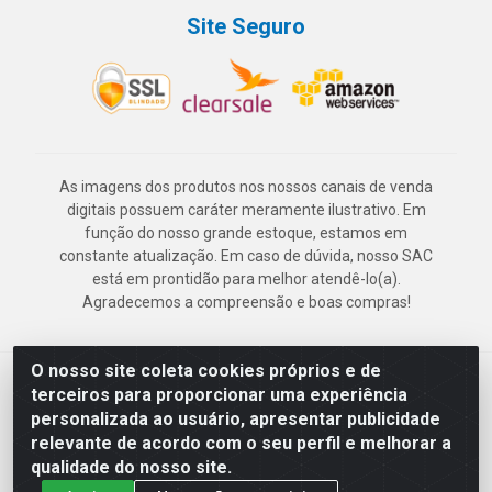
Site Seguro
As imagens dos produtos nos nossos canais de venda
digitais possuem caráter meramente ilustrativo. Em
função do nosso grande estoque, estamos em
constante atualização. Em caso de dúvida, nosso SAC
está em prontidão para melhor atendê-lo(a).
Agradecemos a compreensão e boas compras!
O nosso site coleta cookies próprios e de
Deskontão Atacado - Av. Marechal Mascarenhas de Morais, 2471 -
terceiros para proporcionar uma experiência
Imbiribeira - Recife/PE - CEP 51.150-001 - CNPJ 24.150.377/0003-
personalizada ao usuário, apresentar publicidade
57
relevante de acordo com o seu perfil e melhorar a
qualidade do nosso site.