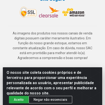
As imagens dos produtos nos nossos canais de venda
digitais possuem caráter meramente ilustrativo. Em
função do nosso grande estoque, estamos em
constante atualização. Em caso de dúvida, nosso SAC
está em prontidão para melhor atendê-lo(a).
Agradecemos a compreensão e boas compras!
O nosso site coleta cookies próprios e de
Deskontão Atacado - Av. Marechal Mascarenhas de Morais, 2471 -
terceiros para proporcionar uma experiência
Imbiribeira - Recife/PE - CEP 51.150-001 - CNPJ 24.150.377/0003-
personalizada ao usuário, apresentar publicidade
57
relevante de acordo com o seu perfil e melhorar a
qualidade do nosso site.
Aceito
Negar não essenciais