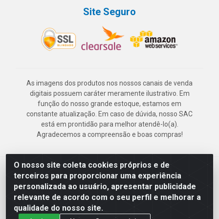
Site Seguro
As imagens dos produtos nos nossos canais de venda
digitais possuem caráter meramente ilustrativo. Em
função do nosso grande estoque, estamos em
constante atualização. Em caso de dúvida, nosso SAC
está em prontidão para melhor atendê-lo(a).
Agradecemos a compreensão e boas compras!
O nosso site coleta cookies próprios e de
Deskontão Atacado - Av. Marechal Mascarenhas de Morais, 2471 -
terceiros para proporcionar uma experiência
Imbiribeira - Recife/PE - CEP 51.150-001 - CNPJ 24.150.377/0003-
personalizada ao usuário, apresentar publicidade
57
relevante de acordo com o seu perfil e melhorar a
qualidade do nosso site.