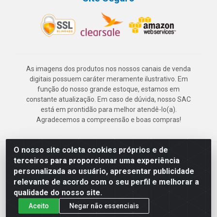
As imagens dos produtos nos nossos canais de venda
digitais possuem caráter meramente ilustrativo. Em
função do nosso grande estoque, estamos em
constante atualização. Em caso de dúvida, nosso SAC
está em prontidão para melhor atendê-lo(a).
Agradecemos a compreensão e boas compras!
O nosso site coleta cookies próprios e de
Deskontão Atacado - Av. Marechal Mascarenhas de Morais, 2471 -
terceiros para proporcionar uma experiência
Imbiribeira - Recife/PE - CEP 51.150-001 - CNPJ 24.150.377/0003-
personalizada ao usuário, apresentar publicidade
57
relevante de acordo com o seu perfil e melhorar a
qualidade do nosso site.
Aceito
Negar não essenciais