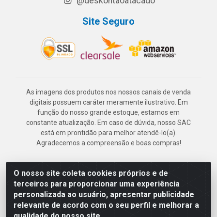
@deskontaoatacado
Site Seguro
As imagens dos produtos nos nossos canais de venda
digitais possuem caráter meramente ilustrativo. Em
função do nosso grande estoque, estamos em
constante atualização. Em caso de dúvida, nosso SAC
está em prontidão para melhor atendê-lo(a).
Agradecemos a compreensão e boas compras!
O nosso site coleta cookies próprios e de
Deskontão Atacado - Av. Marechal Mascarenhas de Morais, 2471 -
terceiros para proporcionar uma experiência
Imbiribeira - Recife/PE - CEP 51.150-001 - CNPJ 24.150.377/0003-
personalizada ao usuário, apresentar publicidade
57
relevante de acordo com o seu perfil e melhorar a
qualidade do nosso site.