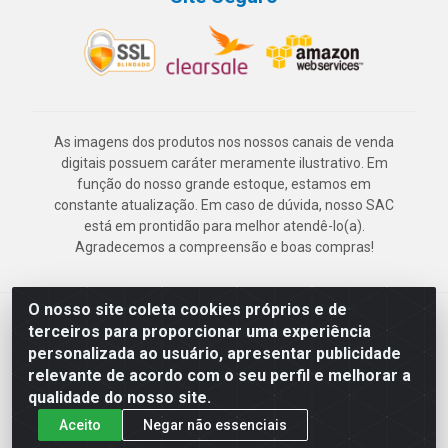
As imagens dos produtos nos nossos canais de venda
digitais possuem caráter meramente ilustrativo. Em
função do nosso grande estoque, estamos em
constante atualização. Em caso de dúvida, nosso SAC
está em prontidão para melhor atendê-lo(a).
Agradecemos a compreensão e boas compras!
O nosso site coleta cookies próprios e de
Deskontão Atacado - Av. Marechal Mascarenhas de Morais, 2471 -
terceiros para proporcionar uma experiência
Imbiribeira - Recife/PE - CEP 51.150-001 - CNPJ 24.150.377/0003-
personalizada ao usuário, apresentar publicidade
57
relevante de acordo com o seu perfil e melhorar a
qualidade do nosso site.
Aceito
Negar não essenciais