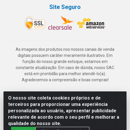
Site Seguro
As imagens dos produtos nos nossos canais de venda
digitais possuem caráter meramente ilustrativo. Em
função do nosso grande estoque, estamos em
constante atualização. Em caso de dúvida, nosso SAC
está em prontidão para melhor atendê-lo(a).
Agradecemos a compreensão e boas compras!
O nosso site coleta cookies próprios e de
Deskontão Atacado - Av. Marechal Mascarenhas de Morais, 2471 -
terceiros para proporcionar uma experiência
Imbiribeira - Recife/PE - CEP 51.150-001 - CNPJ 24.150.377/0003-
personalizada ao usuário, apresentar publicidade
57
relevante de acordo com o seu perfil e melhorar a
qualidade do nosso site.