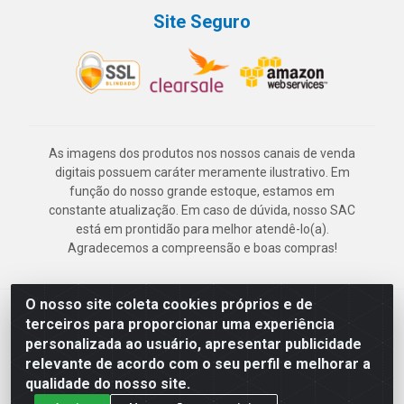
Site Seguro
As imagens dos produtos nos nossos canais de venda
digitais possuem caráter meramente ilustrativo. Em
função do nosso grande estoque, estamos em
constante atualização. Em caso de dúvida, nosso SAC
está em prontidão para melhor atendê-lo(a).
Agradecemos a compreensão e boas compras!
O nosso site coleta cookies próprios e de
Deskontão Atacado - Av. Marechal Mascarenhas de Morais, 2471 -
terceiros para proporcionar uma experiência
Imbiribeira - Recife/PE - CEP 51.150-001 - CNPJ 24.150.377/0003-
personalizada ao usuário, apresentar publicidade
57
relevante de acordo com o seu perfil e melhorar a
qualidade do nosso site.