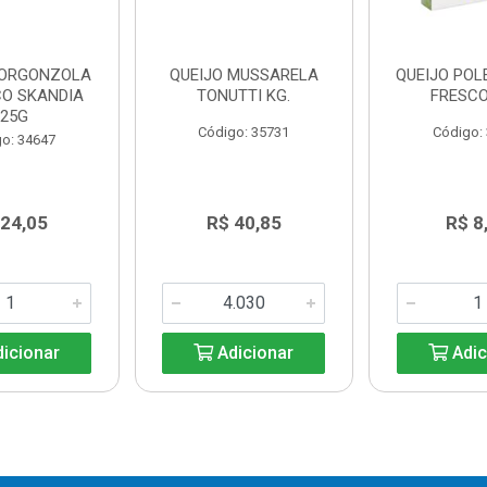
GORGONZOLA
QUEIJO MUSSARELA
QUEIJO PO
CO SKANDIA
TONUTTI KG.
FRESCO
125G
Código: 35731
Código:
o: 34647
 24,05
R$ 40,85
R$ 8
icionar
Adicionar
Adic