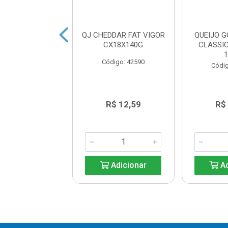
DO REINO QUATÁ
QJ CHEDDAR FAT VIGOR
QUEIJO 
LATA KG
CX18X140G
CLASSI
ódigo: 6643
Código: 42590
Códig
R$ 94,40
R$ 12,59
R$
Adicionar
Adicionar
Ad