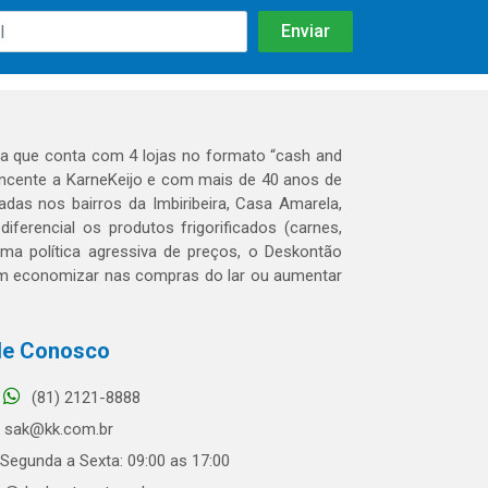
 que conta com 4 lojas no formato “cash and
tencente a KarneKeijo e com mais de 40 anos de
das nos bairros da Imbiribeira, Casa Amarela,
erencial os produtos frigorificados (carnes,
 uma política agressiva de preços, o Deskontão
dem economizar nas compras do lar ou aumentar
le Conosco
(81) 2121-8888
sak@kk.com.br
Segunda a Sexta: 09:00 as 17:00