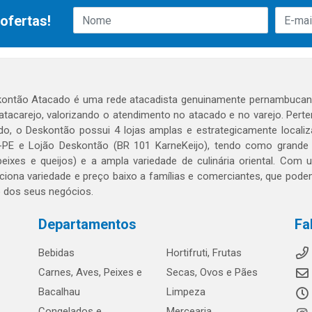
ofertas!
ontão Atacado é uma rede atacadista genuinamente pernambucana
 atacarejo, valorizando o atendimento no atacado e no varejo. Per
o, o Deskontão possui 4 lojas amplas e estrategicamente localiza
PE e Lojão Deskontão (BR 101 KarneKeijo), tendo como grande dif
peixes e queijos) e a ampla variedade de culinária oriental. Com
ciona variedade e preço baixo a famílias e comerciantes, que po
o dos seus negócios.
Departamentos
Fa
Bebidas
Hortifruti, Frutas
Carnes, Aves, Peixes e
Secas, Ovos e Pães
Bacalhau
Limpeza
Congelados e
Mercearia