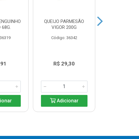
LENGUINHO
QUEIJO PARMESÃO
QUEIJO PAR
 68G.
VIGOR 200G
CILINDRO PRE
180G
 36319
Código: 36342
Código: 37
,91
R$ 29,30
R$ 29,3
ionar
Adicionar
Adicio