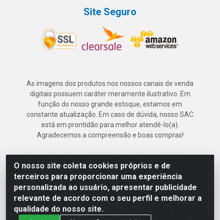
Site Seguro
As imagens dos produtos nos nossos canais de venda
digitais possuem caráter meramente ilustrativo. Em
função do nosso grande estoque, estamos em
constante atualização. Em caso de dúvida, nosso SAC
está em prontidão para melhor atendê-lo(a).
Agradecemos a compreensão e boas compras!
O nosso site coleta cookies próprios e de
Deskontão Atacado - Av. Marechal Mascarenhas de Morais, 2471 -
terceiros para proporcionar uma experiência
Imbiribeira - Recife/PE - CEP 51.150-001 - CNPJ 24.150.377/0003-
personalizada ao usuário, apresentar publicidade
57
relevante de acordo com o seu perfil e melhorar a
qualidade do nosso site.