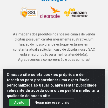
As imagens dos produtos nos nossos canais de venda
digitais possuem caráter meramente ilustrativo. Em
função do nosso grande estoque, estamos em
constante atualização. Em caso de dúvida, nosso SAC
está em prontidão para melhor atendê-lo(a).
Agradecemos a compreensão e boas compras!
O nosso site coleta cookies próprios e de
Deskontão Atacado - Av. Marechal Mascarenhas de Morais, 2471 -
terceiros para proporcionar uma experiência
Imbiribeira - Recife/PE - CEP 51.150-001 - CNPJ 24.150.377/0003-
personalizada ao usuário, apresentar publicidade
57
relevante de acordo com o seu perfil e melhorar a
qualidade do nosso site.
Aceito
Negar não essenciais