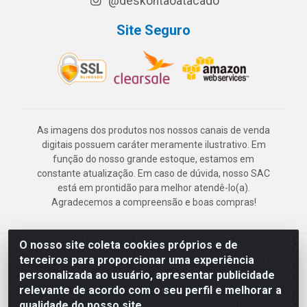
@deskontaoatacado
Site Seguro
As imagens dos produtos nos nossos canais de venda
digitais possuem caráter meramente ilustrativo. Em
função do nosso grande estoque, estamos em
constante atualização. Em caso de dúvida, nosso SAC
está em prontidão para melhor atendê-lo(a).
Agradecemos a compreensão e boas compras!
O nosso site coleta cookies próprios e de
Deskontão Atacado - Av. Marechal Mascarenhas de Morais, 2471 -
terceiros para proporcionar uma experiência
Imbiribeira - Recife/PE - CEP 51.150-001 - CNPJ 24.150.377/0003-
personalizada ao usuário, apresentar publicidade
57
relevante de acordo com o seu perfil e melhorar a
qualidade do nosso site.