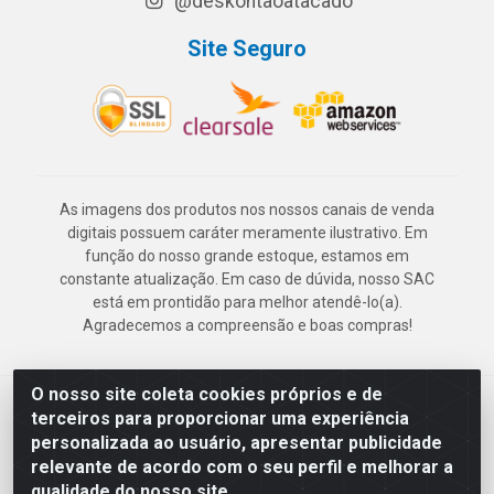
@deskontaoatacado
Site Seguro
As imagens dos produtos nos nossos canais de venda
digitais possuem caráter meramente ilustrativo. Em
função do nosso grande estoque, estamos em
constante atualização. Em caso de dúvida, nosso SAC
está em prontidão para melhor atendê-lo(a).
Agradecemos a compreensão e boas compras!
O nosso site coleta cookies próprios e de
Deskontão Atacado - Av. Marechal Mascarenhas de Morais, 2471 -
terceiros para proporcionar uma experiência
Imbiribeira - Recife/PE - CEP 51.150-001 - CNPJ 24.150.377/0003-
personalizada ao usuário, apresentar publicidade
57
relevante de acordo com o seu perfil e melhorar a
qualidade do nosso site.