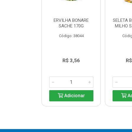
ILHA SACHE
ERVILHA BONARE
SELETA 
ILECTA 170G
SACHE 170G
MILHO 
digo: 40072
Código: 38044
Códig
R$ 3,98
R$ 3,56
R$
Adicionar
Adicionar
Ad