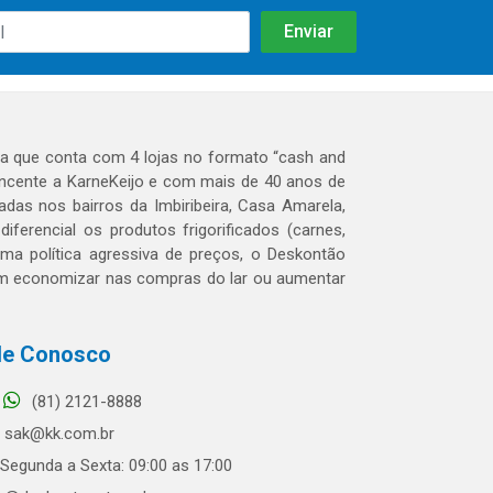
 que conta com 4 lojas no formato “cash and
tencente a KarneKeijo e com mais de 40 anos de
das nos bairros da Imbiribeira, Casa Amarela,
erencial os produtos frigorificados (carnes,
 uma política agressiva de preços, o Deskontão
dem economizar nas compras do lar ou aumentar
le Conosco
(81) 2121-8888
sak@kk.com.br
Segunda a Sexta: 09:00 as 17:00