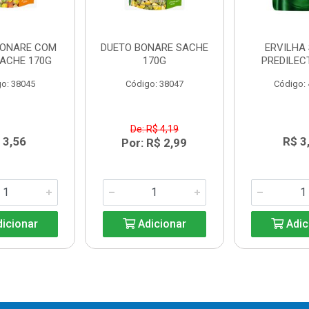
BONARE COM
DUETO BONARE SACHE
ERVILHA
SACHE 170G
170G
PREDILEC
o: 38045
Código: 38047
Código:
De: R$ 4,19
 3,56
R$ 3
Por: R$ 2,99
icionar
Adicionar
Adic