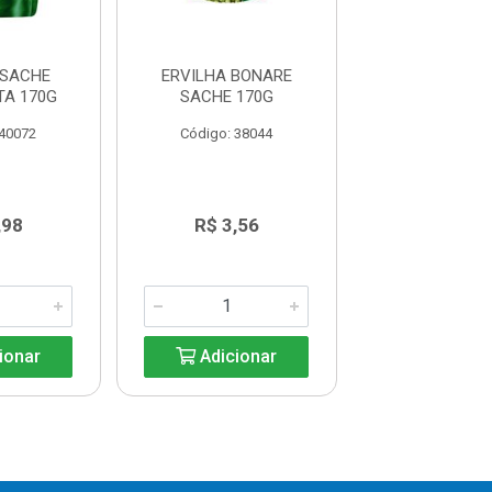
 SACHE
ERVILHA BONARE
SELETA BONA
TA 170G
SACHE 170G
MILHO SACHE
 40072
Código: 38044
Código: 38
,98
R$ 3,56
R$ 3,5
ionar
Adicionar
Adicio