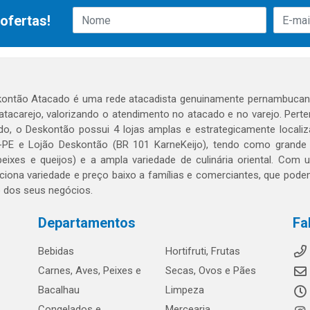
ofertas!
ontão Atacado é uma rede atacadista genuinamente pernambucana
 atacarejo, valorizando o atendimento no atacado e no varejo. Per
o, o Deskontão possui 4 lojas amplas e estrategicamente localiza
PE e Lojão Deskontão (BR 101 KarneKeijo), tendo como grande dif
peixes e queijos) e a ampla variedade de culinária oriental. Com
ciona variedade e preço baixo a famílias e comerciantes, que po
o dos seus negócios.
Departamentos
Fa
Bebidas
Hortifruti, Frutas
Carnes, Aves, Peixes e
Secas, Ovos e Pães
Bacalhau
Limpeza
Congelados e
Mercearia