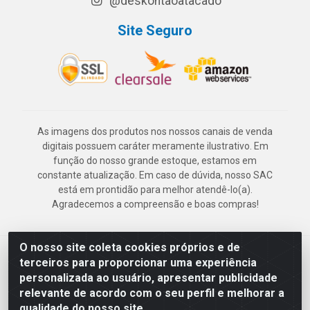
@deskontaoatacado
Site Seguro
As imagens dos produtos nos nossos canais de venda
digitais possuem caráter meramente ilustrativo. Em
função do nosso grande estoque, estamos em
constante atualização. Em caso de dúvida, nosso SAC
está em prontidão para melhor atendê-lo(a).
Agradecemos a compreensão e boas compras!
O nosso site coleta cookies próprios e de
Deskontão Atacado - Av. Marechal Mascarenhas de Morais, 2471 -
terceiros para proporcionar uma experiência
Imbiribeira - Recife/PE - CEP 51.150-001 - CNPJ 24.150.377/0003-
personalizada ao usuário, apresentar publicidade
57
relevante de acordo com o seu perfil e melhorar a
qualidade do nosso site.