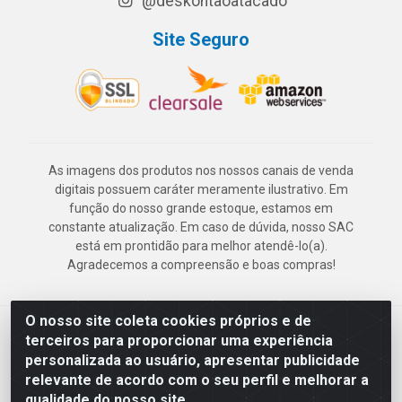
@deskontaoatacado
Site Seguro
As imagens dos produtos nos nossos canais de venda
digitais possuem caráter meramente ilustrativo. Em
função do nosso grande estoque, estamos em
constante atualização. Em caso de dúvida, nosso SAC
está em prontidão para melhor atendê-lo(a).
Agradecemos a compreensão e boas compras!
O nosso site coleta cookies próprios e de
Deskontão Atacado - Av. Marechal Mascarenhas de Morais, 2471 -
terceiros para proporcionar uma experiência
Imbiribeira - Recife/PE - CEP 51.150-001 - CNPJ 24.150.377/0003-
personalizada ao usuário, apresentar publicidade
57
relevante de acordo com o seu perfil e melhorar a
qualidade do nosso site.