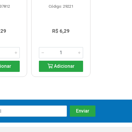
 37812
Código: 29221
Código: 29
,29
R$ 6,29
R$ 6,2
ionar
Adicionar
Adicio