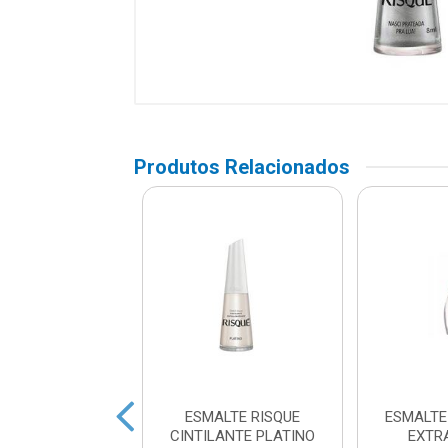
Produtos Relacionados
ALTE RISQUE
ESMALTE RISQUE
ESMALT
OSO RUBI 8ML
CINTILANTE PLATINO
EXTR