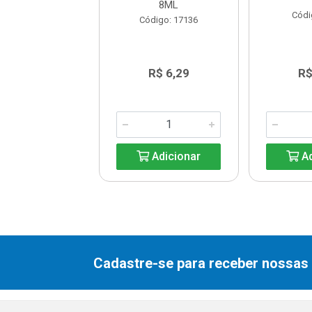
8ML
digo: 17135
Códi
Código: 17136
R$ 6,29
R$ 6,29
R$
Adicionar
Adicionar
Ad
Cadastre-se para receber nossas 