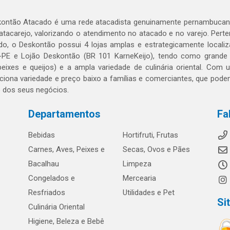
ontão Atacado é uma rede atacadista genuinamente pernambucana
 atacarejo, valorizando o atendimento no atacado e no varejo. Per
o, o Deskontão possui 4 lojas amplas e estrategicamente localiza
PE e Lojão Deskontão (BR 101 KarneKeijo), tendo como grande dif
peixes e queijos) e a ampla variedade de culinária oriental. Com
ciona variedade e preço baixo a famílias e comerciantes, que po
o dos seus negócios.
Departamentos
Fa
Bebidas
Hortifruti, Frutas
Carnes, Aves, Peixes e
Secas, Ovos e Pães
Bacalhau
Limpeza
Congelados e
Mercearia
Resfriados
Utilidades e Pet
Si
Culinária Oriental
Higiene, Beleza e Bebê