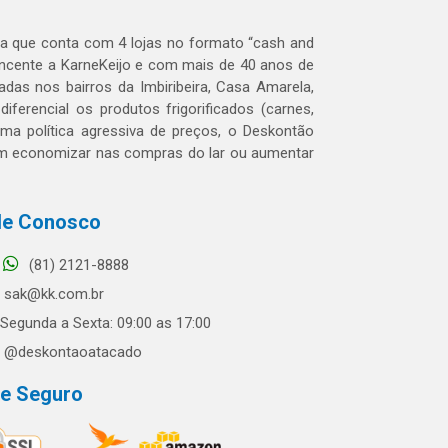
 que conta com 4 lojas no formato “cash and
tencente a KarneKeijo e com mais de 40 anos de
das nos bairros da Imbiribeira, Casa Amarela,
erencial os produtos frigorificados (carnes,
 uma política agressiva de preços, o Deskontão
dem economizar nas compras do lar ou aumentar
le Conosco
(81) 2121-8888
sak@kk.com.br
Segunda a Sexta: 09:00 as 17:00
@deskontaoatacado
te Seguro