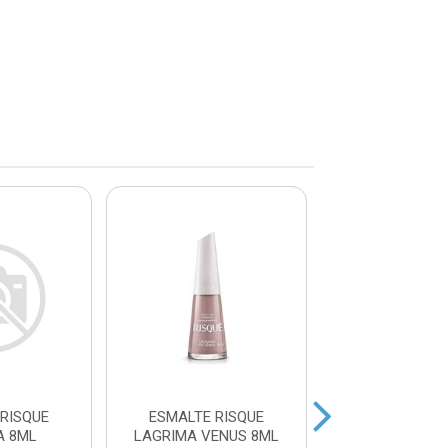
RISQUE
ESMALTE RISQUE
ESMALTE RISQ
A 8ML
LAGRIMA VENUS 8ML
BASE 8M