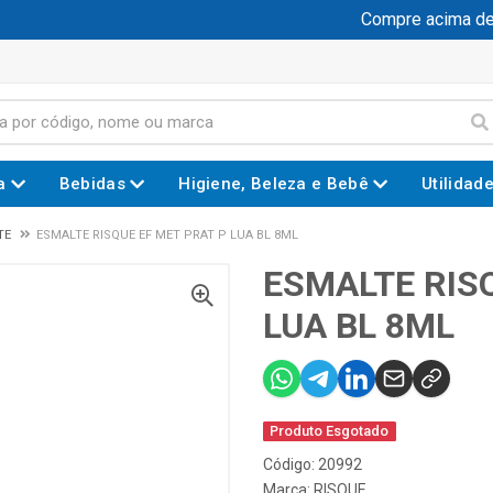
Compre acima de R
a
Bebidas
Higiene, Beleza e Bebê
Utilidad
TE
ESMALTE RISQUE EF MET PRAT P LUA BL 8ML
ESMALTE RIS
LUA BL 8ML
Produto Esgotado
Código: 20992
Marca:
RISQUE