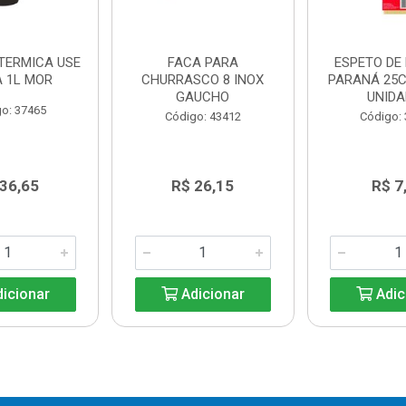
TERMICA USE
FACA PARA
ESPETO DE
A 1L MOR
CHURRASCO 8 INOX
PARANÁ 25C
GAUCHO
UNIDA
o: 37465
Código: 43412
Código:
 36,65
R$ 26,15
R$ 7
icionar
Adicionar
Adic