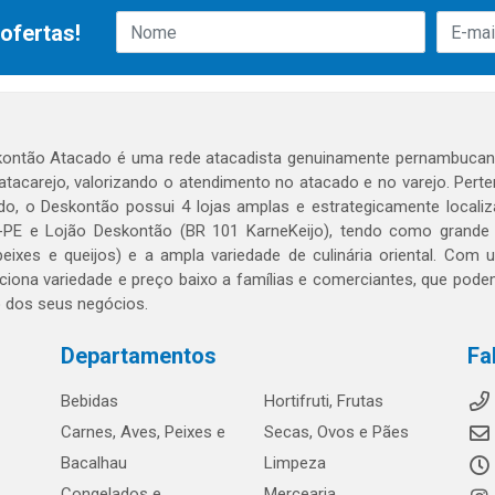
ofertas!
ontão Atacado é uma rede atacadista genuinamente pernambucana
 atacarejo, valorizando o atendimento no atacado e no varejo. Per
o, o Deskontão possui 4 lojas amplas e estrategicamente localiza
PE e Lojão Deskontão (BR 101 KarneKeijo), tendo como grande dif
peixes e queijos) e a ampla variedade de culinária oriental. Com
ciona variedade e preço baixo a famílias e comerciantes, que po
o dos seus negócios.
Departamentos
Fa
Bebidas
Hortifruti, Frutas
Carnes, Aves, Peixes e
Secas, Ovos e Pães
Bacalhau
Limpeza
Congelados e
Mercearia