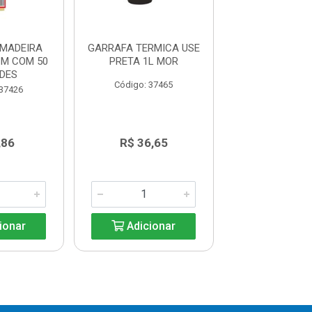
 MADEIRA
GARRAFA TERMICA USE
FACA PA
M COM 50
PRETA 1L MOR
CHURRASCO 8
DES
GAUCH
Código: 37465
 37426
Código: 43
,86
R$ 36,65
R$ 26,1
ionar
Adicionar
Adicio