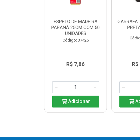
ACA PARA
ESPETO DE MADEIRA
GARRAFA 
RASCO 8 INOX
PARANÁ 25CM COM 50
PRET
GAUCHO
UNIDADES
Códig
digo: 43412
Código: 37426
R$ 26,15
R$ 7,86
R$
Adicionar
Adicionar
Ad