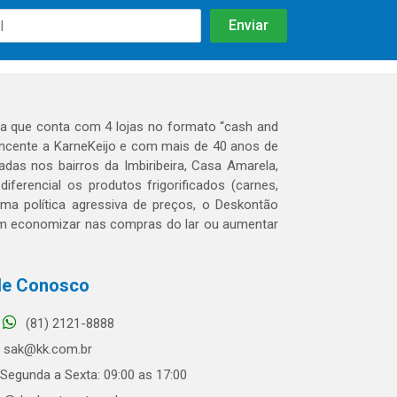
 que conta com 4 lojas no formato “cash and
tencente a KarneKeijo e com mais de 40 anos de
das nos bairros da Imbiribeira, Casa Amarela,
erencial os produtos frigorificados (carnes,
 uma política agressiva de preços, o Deskontão
dem economizar nas compras do lar ou aumentar
le Conosco
(81) 2121-8888
sak@kk.com.br
Segunda a Sexta: 09:00 as 17:00