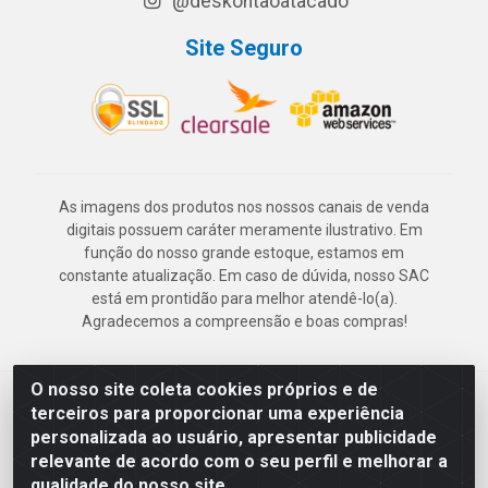
@deskontaoatacado
Site Seguro
As imagens dos produtos nos nossos canais de venda
digitais possuem caráter meramente ilustrativo. Em
função do nosso grande estoque, estamos em
constante atualização. Em caso de dúvida, nosso SAC
está em prontidão para melhor atendê-lo(a).
Agradecemos a compreensão e boas compras!
O nosso site coleta cookies próprios e de
Deskontão Atacado - Av. Marechal Mascarenhas de Morais, 2471 -
terceiros para proporcionar uma experiência
Imbiribeira - Recife/PE - CEP 51.150-001 - CNPJ 24.150.377/0003-
personalizada ao usuário, apresentar publicidade
57
relevante de acordo com o seu perfil e melhorar a
qualidade do nosso site.