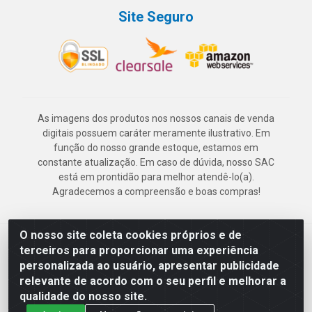
Site Seguro
As imagens dos produtos nos nossos canais de venda
digitais possuem caráter meramente ilustrativo. Em
função do nosso grande estoque, estamos em
constante atualização. Em caso de dúvida, nosso SAC
está em prontidão para melhor atendê-lo(a).
Agradecemos a compreensão e boas compras!
O nosso site coleta cookies próprios e de
Deskontão Atacado - Av. Marechal Mascarenhas de Morais, 2471 -
terceiros para proporcionar uma experiência
Imbiribeira - Recife/PE - CEP 51.150-001 - CNPJ 24.150.377/0003-
personalizada ao usuário, apresentar publicidade
57
relevante de acordo com o seu perfil e melhorar a
qualidade do nosso site.