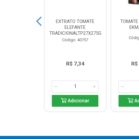
RATO TOMATE
EXTRATO TOMATE
TOMATE
ODORO 265G
ELEFANTE
EKM
TRADICIONALTP27X275G
digo: 40761
Códig
Código: 40757
R$ 2,93
R$ 7,34
R$
Adicionar
Adicionar
Ad