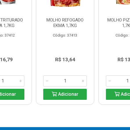
 TRITURADO
MOLHO REFOGADO
MOLHO PI
A 1,7KG
EKMA 1,7KG
1,7
o: 37412
Código: 37413
Código:
 16,79
R$ 13,64
R$ 1
icionar
Adicionar
Adic