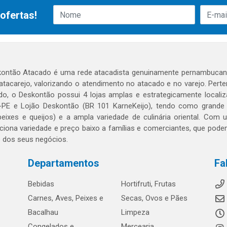
ofertas!
ontão Atacado é uma rede atacadista genuinamente pernambucana
 atacarejo, valorizando o atendimento no atacado e no varejo. Per
o, o Deskontão possui 4 lojas amplas e estrategicamente localiza
PE e Lojão Deskontão (BR 101 KarneKeijo), tendo como grande dif
peixes e queijos) e a ampla variedade de culinária oriental. Com
ciona variedade e preço baixo a famílias e comerciantes, que po
o dos seus negócios.
Departamentos
Fa
Bebidas
Hortifruti, Frutas
Carnes, Aves, Peixes e
Secas, Ovos e Pães
Bacalhau
Limpeza
Congelados e
Mercearia