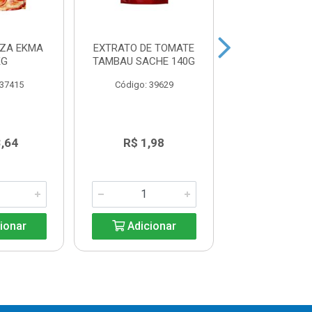
ZZA EKMA
EXTRATO DE TOMATE
PASSATA T
KG
TAMBAU SACHE 140G
POMAROLA 
 37415
Código: 39629
Código: 39
3,64
R$ 1,98
R$ 24,0
ionar
Adicionar
Adicio