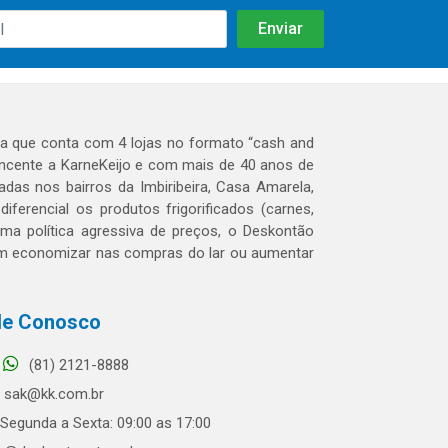
 que conta com 4 lojas no formato “cash and
tencente a KarneKeijo e com mais de 40 anos de
das nos bairros da Imbiribeira, Casa Amarela,
erencial os produtos frigorificados (carnes,
 uma política agressiva de preços, o Deskontão
dem economizar nas compras do lar ou aumentar
le Conosco
(81) 2121-8888
sak@kk.com.br
Segunda a Sexta: 09:00 as 17:00